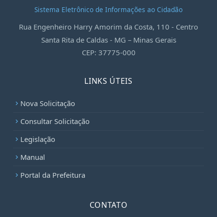
Sistema Eletrônico de Informações ao Cidadão
Rua Engenheiro Harry Amorim da Costa, 110 - Centro
Santa Rita de Caldas - MG – Minas Gerais
CEP: 37775-000
LINKS ÚTEIS
Nova Solicitação
chevron_right
Consultar Solicitação
chevron_right
Legislação
chevron_right
Manual
chevron_right
Portal da Prefeitura
chevron_right
CONTATO