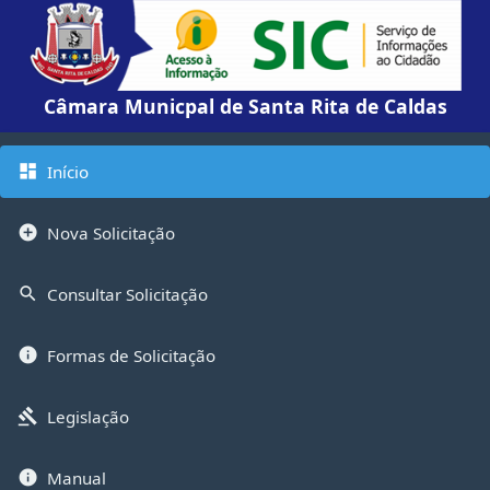
Câmara Municpal de Santa Rita de Caldas
Início
dashboard
Nova Solicitação
add_circle
Consultar Solicitação
search
Formas de Solicitação
info
Legislação
gavel
Manual
info