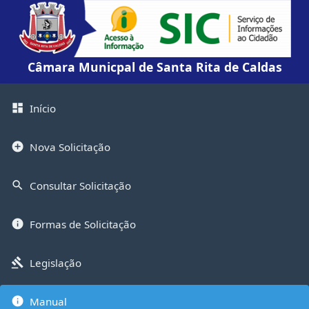
Câmara Municpal de Santa Rita de Caldas
Início
dashboard
Nova Solicitação
add_circle
Consultar Solicitação
search
Formas de Solicitação
info
Legislação
gavel
Manual
info