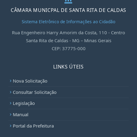
CÂMARA MUNICPAL DE SANTA RITA DE CALDAS
Sistema Eletrônico de Informações ao Cidadão
Rua Engenheiro Harry Amorim da Costa, 110 - Centro
Santa Rita de Caldas - MG – Minas Gerais
CEP: 37775-000
LINKS ÚTEIS
Nova Solicitação
chevron_right
Consultar Solicitação
chevron_right
Legislação
chevron_right
Manual
chevron_right
Portal da Prefeitura
chevron_right